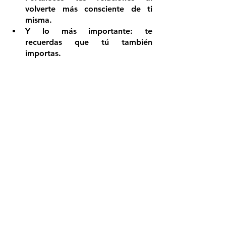
volverte más consciente de ti 
misma.
Y lo más importante: te 
recuerdas que tú también 
importas.
Este no es solo un día más en el 
calendario. Es un acto de amor 
propio, de sanación, de resistencia 
suave. No tienes que tenerlo todo 
resuelto para darte permiso. Solo 
necesitas escucharte y decirte: hoy, 
elijo priorizarme.
Recuerda tu eres la protagonista de 
tu vida.