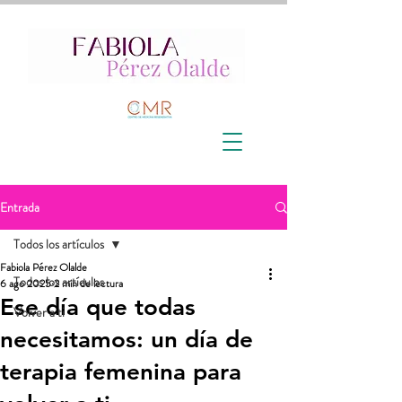
Entrada
Todos los artículos
Fabiola Pérez Olalde
Todos los artículos
6 ago 2025
2 min de lectura
Ese día que todas
Volver a ti
necesitamos: un día de
terapia femenina para