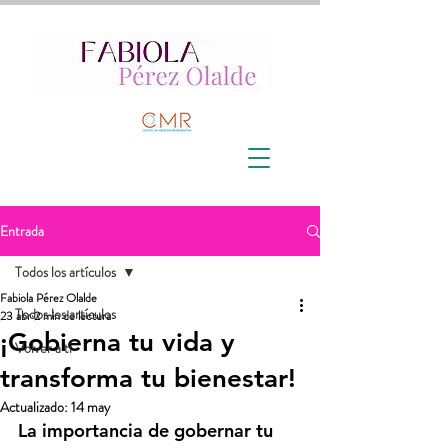
Entrada
Todos los artículos
Fabiola Pérez Olalde
Todos los artículos
23 abr
2 min de lectura
¡Gobierna tu vida y
Volver a ti
transforma tu bienestar!
Actualizado:
14 may
La importancia de gobernar tu 