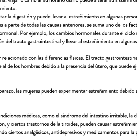
na: 
viajar o cambiar su horario diario puede alterar su sistema di
imiento.
tar la digestión y puede llevar al estreñimiento en algunas perso
es a parte de todas las causas anteriores, se suma uno de los fac
hormonal. Por ejemplo, los cambios hormonales durante el ciclo 
n del tracto gastrointestinal y llevar al estreñimiento en alguna
relacionado con las diferencias físicas. El tracto gastrointestina
e al de los hombres debido a la presencia del útero, que puede ej
arazo, las mujeres pueden experimentar estreñimiento debido a
diciones médicas, como el síndrome del intestino irritable, la di
, y ciertos trastornos de la tiroides, pueden causar estreñimie
o ciertos analgésicos, antidepresivos y medicamentos para la pr