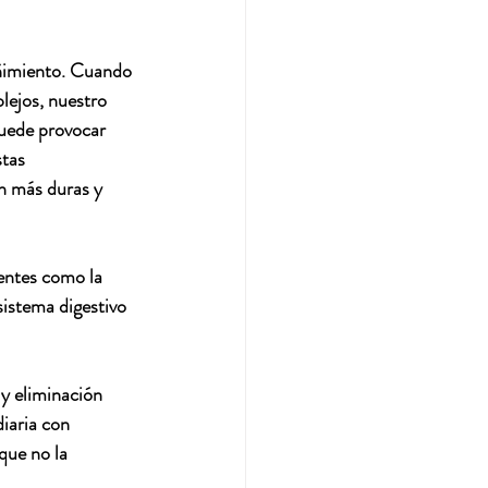
ñimiento. Cuando 
ejos, nuestro 
puede provocar 
tas 
an más duras y 
ientes como la 
istema digestivo 
 y eliminación 
iaria con 
que no la 