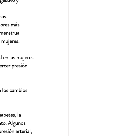
gestivo y 
nas.
tores más 
menstrual 
s mujeres.
l en las mujeres 
ercer presión 
 los cambios 
abetes, la 
nto. Algunos 
esión arterial, 