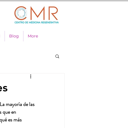
d
Blog
More
es
La mayoría de las 
s que en 
qué es más 