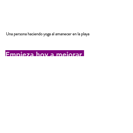
Una persona haciendo yoga al amanecer en la playa
Empieza hoy a mejorar 
tu conexión mente-
cuerpo
No esperes a que el estrés o el cansancio te 
pasen factura. Empieza con pequeños pasos y 
verás cómo poco a poco tu vida cambia para 
mejor. Recuerda que puedes mejorar la 
conexión mente cuerpo con prácticas sencillas 
y dedicando tiempo para ti.