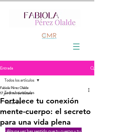
Entrada
Todos los artículos
Fabiola Pérez Olalde
Todos los artículos
17 jun
3 min de lectura
Fortalece tu conexión
Volver a ti
mente-cuerpo: el secreto
para una vida plena
¿Alguna vez has sentido que tu cuerpo y tu 