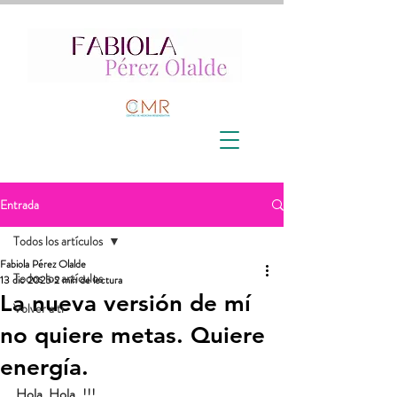
Entrada
Todos los artículos
Fabiola Pérez Olalde
Todos los artículos
13 dic 2025
2 min de lectura
La nueva versión de mí
Volver a ti
no quiere metas. Quiere
energía.
Hola, Hola..!!!