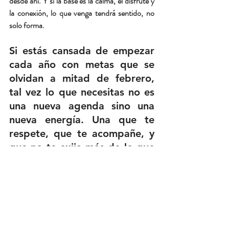
desde ahí. Y si la base es la calma, el disfrute y 
la conexión, lo que venga tendrá sentido, no 
solo forma.
Si estás cansada de empezar 
cada año con metas que se 
olvidan a mitad de febrero, 
tal vez lo que necesitas no es 
una nueva agenda sino una 
nueva energía. Una que te 
respete, que te acompañe, y 
que no te exija más de lo que 
puedes dar.
Y si quieres empezar a sostenerte distinto, en 
mi guía te acompaño a reconectar con tu 
cuerpo, tus ciclos, tu deseo y tu energía. Todo 
desde un lugar real y sostenible. Para que el 