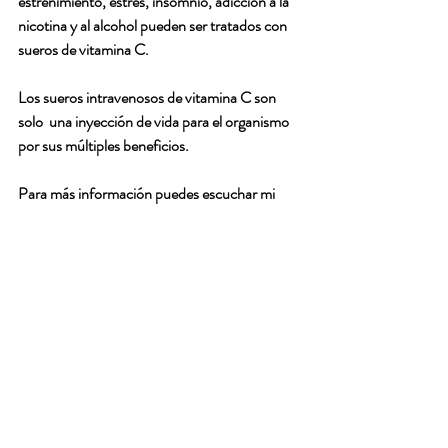
estreñimiento, estrés, insomnio, adicción a la 
nicotina y al alcohol pueden ser tratados con 
sueros de vitamina C.
Los sueros intravenosos de vitamina C son 
solo  una inyección de vida para el organismo 
por sus múltiples beneficios.
Para más información puedes escuchar mi 
podcast 
A tu salud con CMR sobre la 
vitamina C introvenosa. 
Entradas recientes
Ver todo