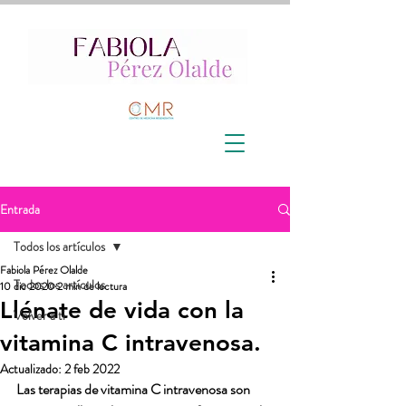
Entrada
Todos los artículos
Fabiola Pérez Olalde
Todos los artículos
10 dic 2020
2 min de lectura
Llénate de vida con la
Volver a ti
vitamina C intravenosa.
Actualizado:
2 feb 2022
Las terapias de vitamina C intravenosa son 