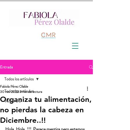
Entrada
Todos los artículos
Fabiola Pérez Olalde
Todos los artículos
30 nov 2022
3 min de lectura
Organiza tu alimentación,
Volver a ti
no pierdas la cabeza en
Diciembre..!!
Hola, Hola..!!!  Parece mentira pero estamos 