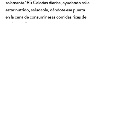
solamente 185 Calorías diarias, ayudando así a 
estar nutrido, saludable, dándote esa puerta 
en la cena de consumir esas comidas ricas de 
las fiestas. Recuerda que a pesar de que te 
estas cuidando no debes comer ni tomar en 
exceso, hazlo hasta que te sientas satisfecho, 
sin caer en abusos.
Si tienes un almuerzo, aplica el sistema 
Bamboo Diet y Detox desayuno, Bamboo 
Protein cena.
Si tienes un desayuno, Bamboo Diet y detox 
almuerzo, bamboo Proteín cena.
No tengas miedo, puedes mantener tu peso, y 
tu vida saludable en diciembre sólo con 
organización.