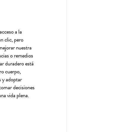
cceso a la 
n clic, pero 
ejorar nuestra 
ncias o remedios 
tar duradero está 
ro cuerpo, 
 y adoptar 
tomar decisiones 
na vida plena.