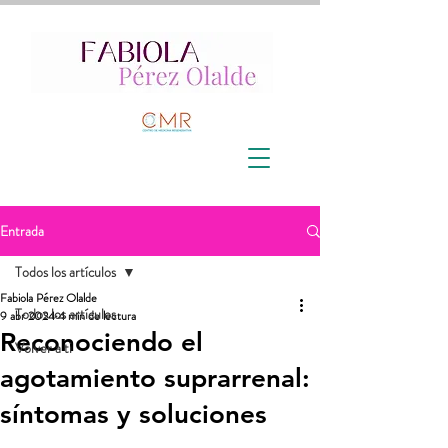
Entrada
Todos los artículos
Fabiola Pérez Olalde
Todos los artículos
9 abr 2024
4 min de lectura
Reconociendo el
Volver a ti
agotamiento suprarrenal:
síntomas y soluciones