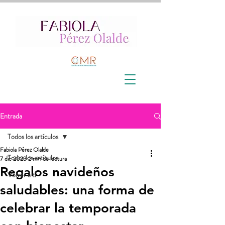
Entrada
Todos los artículos
Fabiola Pérez Olalde
Todos los artículos
7 dic 2023
2 min de lectura
Regalos navideños
Volver a ti
saludables: una forma de
celebrar la temporada