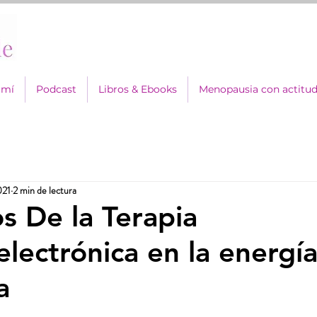
 mí
Podcast
Libros & Ebooks
Menopausia con actitu
021
2 min de lectura
os De la Terapia
lectrónica en la energí
a