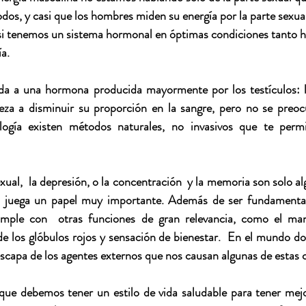
odos, y casi que los hombres miden su energía por la parte sexual
si tenemos un sistema hormonal en óptimas condiciones tanto
a.
iada a una hormona producida mayormente por los testículos: l
eza a disminuir su proporción en la sangre, pero no se preocu
logía existen métodos naturales, no invasivos que te perm
xual,  la depresión, o la concentración  y la memoria son solo a
na juega un papel muy importante. Además de ser fundamental 
mple con  otras funciones de gran relevancia, como el man
de los glóbulos rojos y sensación de bienestar.  En el mundo do
scapa de los agentes externos que nos causan algunas de estas 
e debemos tener un estilo de vida saludable para tener mejor