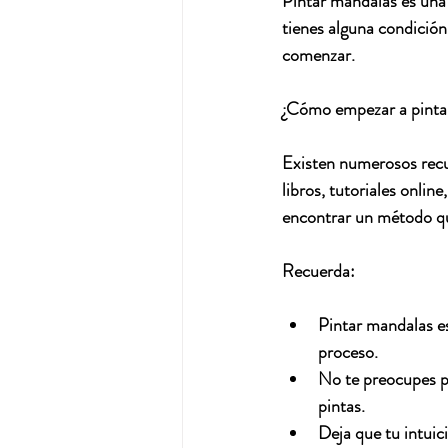
Pintar mandalas es una 
tienes alguna condición
comenzar.
¿Cómo empezar a pinta
Existen numerosos recu
libros, tutoriales onlin
encontrar un método que
Recuerda:
Pintar mandalas es
proceso.
No te preocupes po
pintas.
Deja que tu intuici