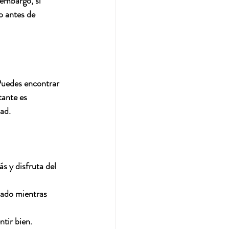
 embargo, si 
o antes de 
Puedes encontrar 
tante es 
ad.
 y disfruta del 
jado mientras 
ntir bien.