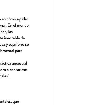
o en cómo ayudar 
onal. En el mundo 
ad y las 
e inevitable del 
paz y equilibrio se 
damental para 
áctica ancestral 
ara alcanzar ese 
alas".
entales, que 