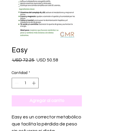
Easy
Precio
Precio
 USD 72.25 
USD 50.58
de
oferta
Cantidad
*
Agregar al carrito
Easy es un corrector metabólico
que facilita la pérdida de peso
sin esfuerzo ni dieta.