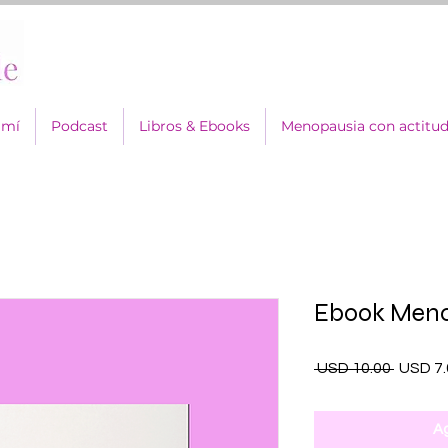
 mí
Podcast
Libros & Ebooks
Menopausia con actitu
Ebook Meno
Precio
 USD 10.00 
USD 7.
Ag