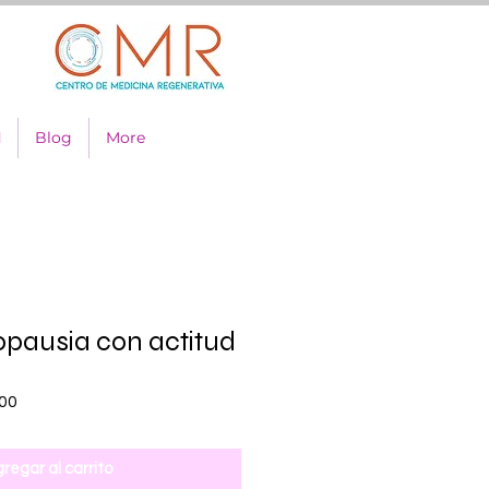
d
Blog
More
pausia con actitud
Precio
00
de
oferta
regar al carrito