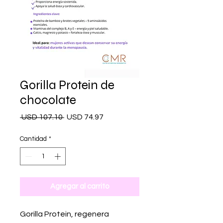
Gorilla Protein de
chocolate
Precio
Precio
 USD 107.10 
USD 74.97
de
oferta
Cantidad
*
Agregar al carrito
Gorilla Protein, regenera