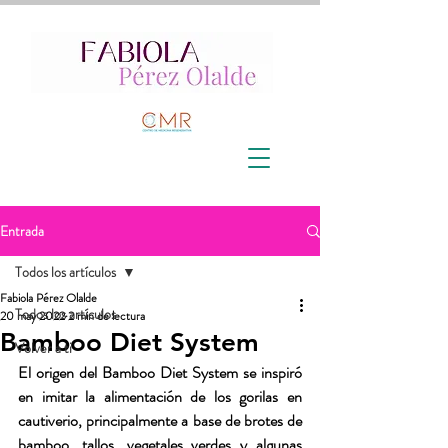
Entrada
Todos los artículos
Fabiola Pérez Olalde
Todos los artículos
20 may 2022
2 min de lectura
Bamboo Diet System
Volver a ti
El origen del 
Bamboo Diet System
 se inspiró 
en imitar la alimentación de los gorilas en 
cautiverio, principalmente a base de brotes de 
bamboo, tallos, vegetales verdes y algunas 