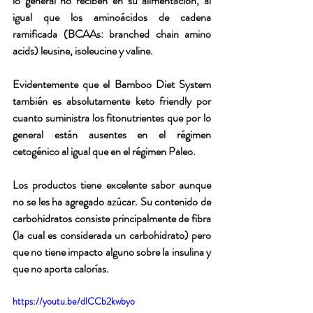
lo general no reciben en su alimentación, al 
igual que los aminoácidos de cadena 
ramificada (BCAAs: branched chain amino 
acids) leusine, isoleucine y valine. 
Evidentemente que el 
Bamboo Diet System
también es absolutamente keto friendly por 
cuanto suministra los fitonutrientes que por lo 
general están ausentes en el régimen 
cetogénico al igual que en el régimen Paleo.
Los productos tiene excelente sabor aunque 
no se les ha agregado azúcar. Su contenido de 
carbohidratos consiste principalmente de fibra 
(la cual es considerada un carbohidrato) pero 
que no tiene impacto alguno sobre la insulina y 
que no aporta calorías.
https://youtu.be/dlCCb2kwbyo