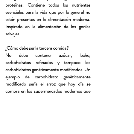
proteínas. Contiene todos los nutrientes 
esenciales para la vida que por lo general no 
están presentes en la alimentación moderna. 
Inspirado en la alimentación de los gorilas 
salvajes. 
¿Cómo debe ser la tercera comida? 
No debe contener azúcar, leche, 
carbohidratos refinados y tampoco los 
carbohidratos genéticamente modificados. Un 
ejemplo de carbohidrato genéticamente 
modificado sería el arroz que hoy día se 
compra en los supermercados modernos que 
dista de ser el alimento esencial altamente 
saludable que alimentó a millones de personas 
en el Sudeste Asiático y en la India durante el 
siglo pasado. La tercera comida 
preferiblemente debe consistir de carne, 