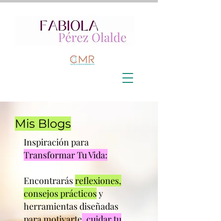
Mis Blogs
Inspiración para
Transformar Tu Vida:
Encontrarás
reflexiones,
consejos prácticos
y
herramientas diseñadas
para motivarte
, cuidar tu