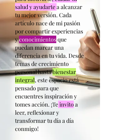
salud y ayudarte
a alcanzar
tu mejor versión. Cada
artículo nace de mi pasión
por compartir experiencias
y
conocimientos
que
puedan marcar una
diferencia en tu vida. Desde
temas de crecimiento
personal hasta
bienestar
integral
, este espacio está
pensado para que
encuentres inspiración y
tomes acción. ¡Te
invito
a
leer, reflexionar y
transformar tu día a día
conmigo!