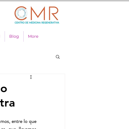
d
Blog
More
do
tra
mos, entre lo que 