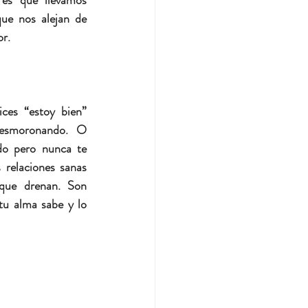
es que llevamos 
ue nos alejan de 
or.
es “estoy bien” 
esmoronando. O 
do pero nunca te 
relaciones sanas 
que drenan. Son 
tu alma sabe y lo 