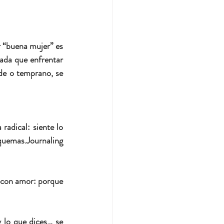
 “buena mujer” es 
ada que enfrentar 
de o temprano, se 
radical:
 siente lo 
quemas.
Journaling 
 con amor:
 porque 
 lo que dices… se 