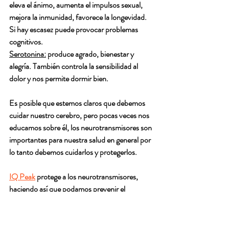
eleva el ánimo, aumenta el impulsos sexual, 
mejora la inmunidad, favorece la longevidad. 
Si hay escasez puede provocar problemas 
cognitivos.
Serotonina:
 produce agrado, bienestar y 
alegría. También controla la sensibilidad al 
dolor y nos permite dormir bien.
Es posible que estemos claros que debemos 
cuidar nuestro cerebro, pero pocas veces nos 
educamos sobre él, los neurotransmisores son 
importantes para nuestra salud en general por 
lo tanto debemos cuidarlos y protegerlos. 
IQ Peak
 protege a los neurotransmisores, 
haciendo así que podamos prevenir el 
envejecimiento cerebral y también de todos 
nuestros órganos, que nos encontremos 
enfocados y siendo más eficientes en nuestras 