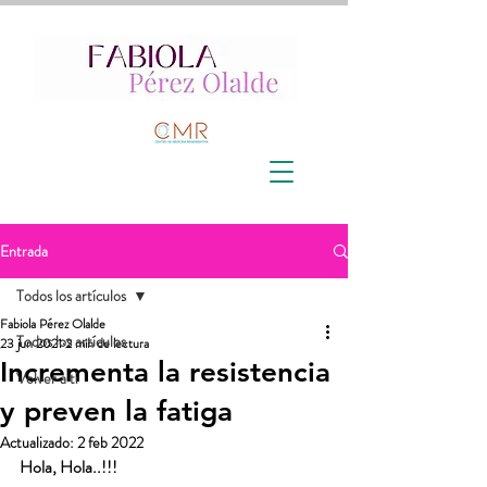
Entrada
Todos los artículos
Fabiola Pérez Olalde
Todos los artículos
23 jun 2021
2 min de lectura
Incrementa la resistencia
Volver a ti
y preven la fatiga
Actualizado:
2 feb 2022
Hola, Hola..!!!