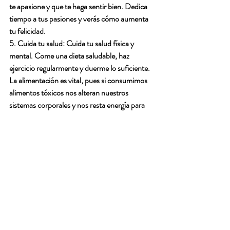
te apasione y que te haga sentir bien. Dedica 
tiempo a tus pasiones y verás cómo aumenta 
tu felicidad.
5. Cuida tu salud: Cuida tu salud física y 
mental. Come una dieta saludable, haz 
ejercicio regularmente y duerme lo suficiente.
La alimentación es vital, pues si consumimos 
alimentos tóxicos nos alteran nuestros 
sistemas corporales y nos resta energía para 
lograr  momentos de felicidad.
La actividad física te ayuda a liberar las 
hormonas de la felicidad nombradas 
anteriormente.
Estos consejos te ayudarán a aumentar tus 
posibilidades de ser feliz, pero es importante 
recordar que la felicidad es un estado 
subjetivo. Lo que hace feliz a una persona 
puede no hacer feliz a otra.
Lo importante es encontrar lo que te hace feliz 