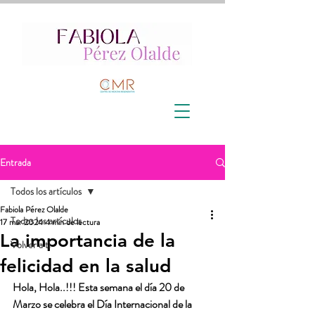
Entrada
Todos los artículos
Fabiola Pérez Olalde
Todos los artículos
17 mar 2024
4 min de lectura
La importancia de la
Volver a ti
felicidad en la salud
Hola, Hola..!!! Esta semana el día 20 de 
Marzo se celebra el Día Internacional de la 