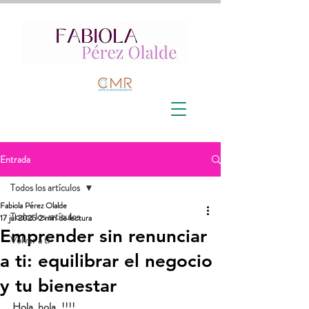
Entrada
Todos los artículos
Fabiola Pérez Olalde
Todos los artículos
17 jul 2025
2 min de lectura
Emprender sin renunciar
Volver a ti
a ti: equilibrar el negocio
y tu bienestar
Hola, hola..!!!!