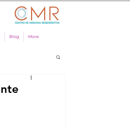
d
Blog
More
ente