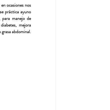
en ocasiones nos 
e práctica ayuno 
, para manejo de 
diabetes, mejora 
condiciones cardiovasculares y bien hecho ayuda a la pérdida de peso, disminución de la grasa abdominal. 