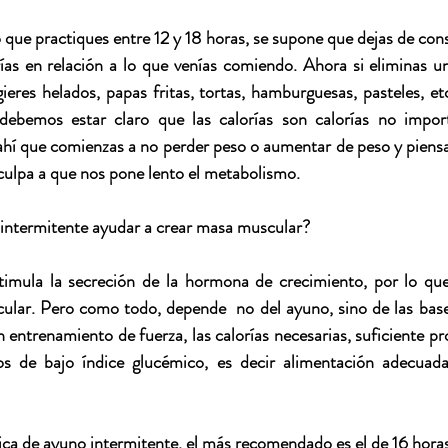
que practiques entre 12 y 18 horas, se supone que dejas de con
ías en relación a lo que venías comiendo. Ahora si eliminas u
res helados, papas fritas, tortas, hamburguesas, pasteles, etc.
 debemos estar claro que las calorías son calorías no impor
ahí que comienzas a no perder peso o aumentar de peso y piensa
culpa a que nos pone lento el metabolismo.
 intermitente ayudar a crear masa muscular?
imula la secreción de la hormona de crecimiento, por lo que 
lar. Pero como todo, depende  no del ayuno, sino de las base
entrenamiento de fuerza, las calorías necesarias, suficiente pro
os de bajo índice glucémico, es decir alimentación adecuada 
ca de ayuno intermitente, el más recomendado es el de 16 horas