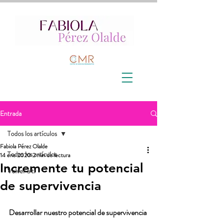
Entrada
Todos los artículos
Fabiola Pérez Olalde
Todos los artículos
14 ene 2020
2 min de lectura
Incremente tu potencial
Volver a ti
de supervivencia
Desarrollar nuestro potencial de supervivencia 