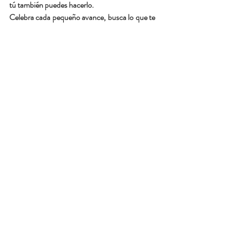
tú también puedes hacerlo.
Celebra cada pequeño avance, busca lo que te 
haga sentir viva y comparte tu experiencia para 
que otras mujeres se animen a ver esta etapa 
como un 
renacer
.
Recuerda que tu eres la protagonista de tu 
vida.
Bye, bye
Entradas recientes
Ver todo