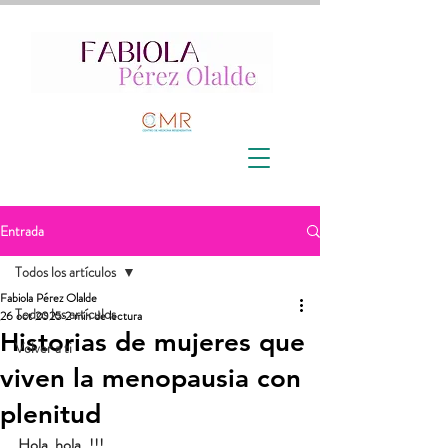
Entrada
Todos los artículos
Fabiola Pérez Olalde
Todos los artículos
26 oct 2025
2 min de lectura
Historias de mujeres que
Volver a ti
viven la menopausia con
plenitud
Hola, hola..!!! 